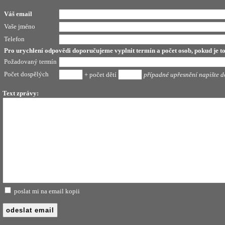
Váš email
Vaše jméno
Telefon
Pro urychlení odpovědi doporučujeme vyplnit termín a počet osob,
pokud je t
Požadovaný termín
Počet dospělých
+ počet dětí
případné upřesnění napište d
Text zprávy:
poslat mi na email kopii