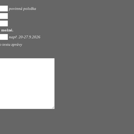
povinná položka
o možné.
např. 20-27.9.2026
o textu zprávy